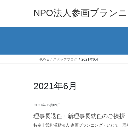
コ
ナ
ン
ビ
NPO法人参画プラン
テ
ゲ
ン
ー
ツ
シ
へ
ョ
ス
ン
キ
に
ッ
移
HOME
スタッフブログ
2021年6月
プ
動
2021年6月
2021年06月09日
理事長退任・新理事長就任のご挨拶
特定非営利活動法人 参画プランニング・いわて 理