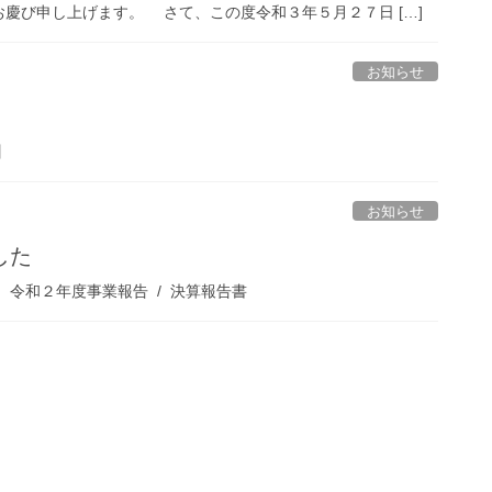
慶び申し上げます。 さて、この度令和３年５月２７日 […]
お知らせ
】
お知らせ
した
令和２年度事業報告 / 決算報告書