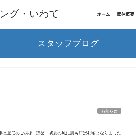
ニング・いわて
ホーム
団体概要
スタッフブログ
お知らせ
事長退任のご挨拶 謹啓 初夏の風に肌も汗ばむ頃となりました