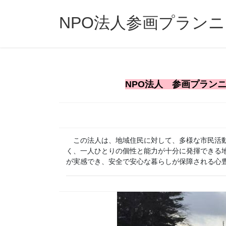
コ
ナ
ン
ビ
NPO法人参画プラン
テ
ゲ
ン
ー
ツ
シ
へ
ョ
ス
ン
NPO法人 参画プラン
キ
に
ッ
移
プ
動
この法人は、地域住民に対して、多様な市民活動
く、一人ひとりの個性と能力が十分に発揮できる
が実感でき、安全で安心な暮らしが保障される心