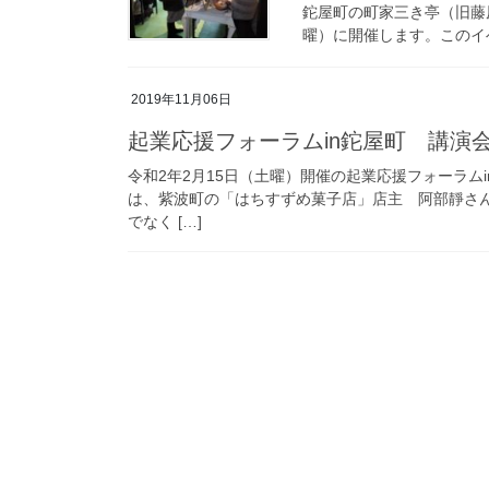
鉈屋町の町家三き亭（旧藤
曜）に開催します。このイベ
2019年11月06日
起業応援フォーラムin鉈屋町 講演
令和2年2月15日（土曜）開催の起業応援フォーラム
は、紫波町の「はちすずめ菓子店」店主 阿部靜さ
でなく […]