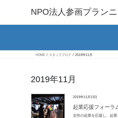
コ
ナ
ン
ビ
NPO法人参画プラン
テ
ゲ
ン
ー
ツ
シ
へ
ョ
ス
ン
キ
に
ッ
移
HOME
スタッフブログ
2019年11月
プ
動
2019年11月
2019年11月13日
起業応援フォーラム
女性の起業を応援し、起業