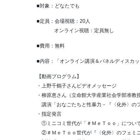
■対象：
どなたでも
■定員：
会場視聴：20人
オンライン視聴：定員無し
■費用：
無料
■内容：
「オンライン講演＆パネルディスカッ
【動画プログラム】
・上野千鶴子さんビデオメッセージ
・柳原恵さん（立命館大学産業社会学部准教
講演「おなごたちと性暴力－『〈化外〉の
・指定発言
①ミニコミ世代が「＃ＭｅＴｏｏ」につい
②＃ＭｅＴｏｏ世代が『〈化外〉のフェミニ