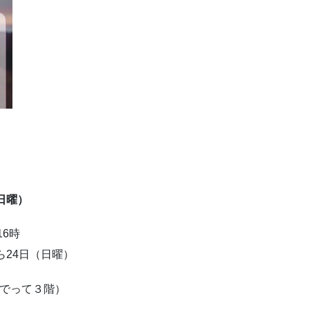
日曜）
16時
ら24日（日曜）
おでって３階）