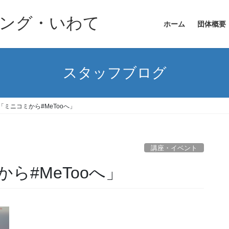
ニング・いわて
ホーム
団体概要
スタッフブログ
ミニコミから#MeTooへ」
講座・イベント
ら#MeTooへ」