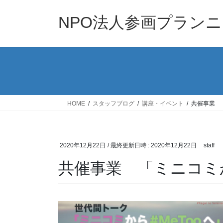
コ
ナ
ン
ビ
NPO法人参画プラン
テ
ゲ
ン
ー
ツ
シ
へ
ョ
ス
ン
キ
に
ッ
移
HOME
スタッフブログ
講座・イベント
共催事業 「
プ
動
2020年12月22日
/ 最終更新日時 :
2020年12月22日
staff
共催事業 「ミニコミか